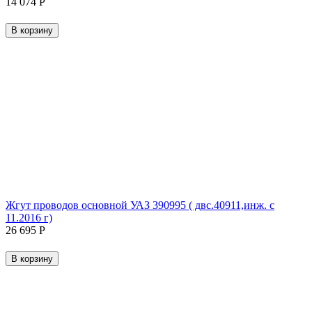
14 074
Р
В корзину
Жгут проводов основной УАЗ 390995 ( двс.40911,инж. с
11.2016 г)
26 695
Р
В корзину