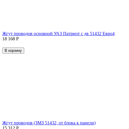
Жгут проводов основной УАЗ Патриот с дв 51432 Евро4
18 168
Р
В корзину
Жгут проводов (ЗМЗ 51432, от блока к панели)
15 312
Р