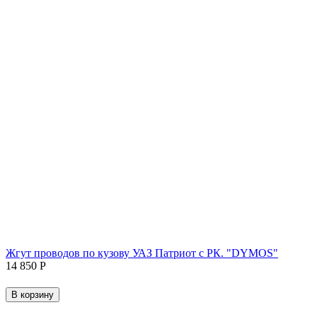
Жгут проводов по кузову УАЗ Патриот с РК. "DYMOS"
14 850
Р
В корзину