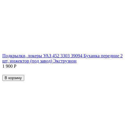
Подкрылки, локеры УАЗ 452 3303 39094 Буханка передние 2
шт, инжектор (под завод) Экструзион
1 900
Р
В корзину