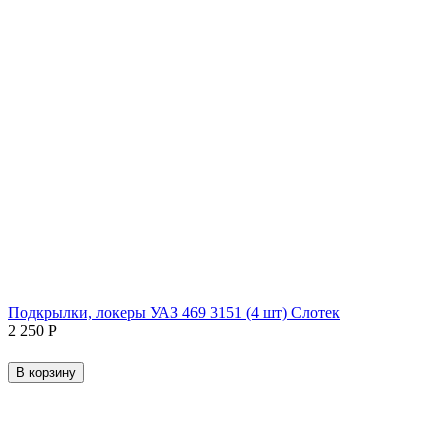
Подкрылки, локеры УАЗ 469 3151 (4 шт) Слотек
2 250
Р
В корзину