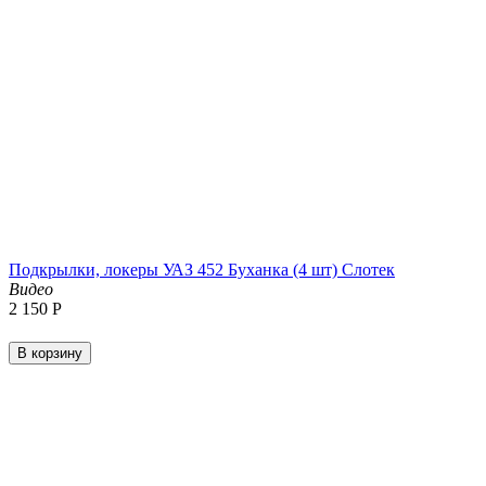
Подкрылки, локеры УАЗ 452 Буханка (4 шт) Слотек
Видео
2 150
Р
В корзину