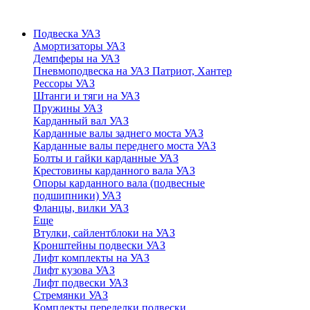
Подвеска УАЗ
Амортизаторы УАЗ
Демпферы на УАЗ
Пневмоподвеска на УАЗ Патриот, Хантер
Рессоры УАЗ
Штанги и тяги на УАЗ
Пружины УАЗ
Карданный вал УАЗ
Карданные валы заднего моста УАЗ
Карданные валы переднего моста УАЗ
Болты и гайки карданные УАЗ
Крестовины карданного вала УАЗ
Опоры карданного вала (подвесные
подшипники) УАЗ
Фланцы, вилки УАЗ
Еще
Втулки, сайлентблоки на УАЗ
Кронштейны подвески УАЗ
Лифт комплекты на УАЗ
Лифт кузова УАЗ
Лифт подвески УАЗ
Стремянки УАЗ
Комплекты переделки подвески