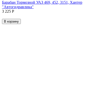
Барабан Тормозной УАЗ 469, 452, 3151, Хантер
"Автогидравлика"
3 225
Р
В корзину