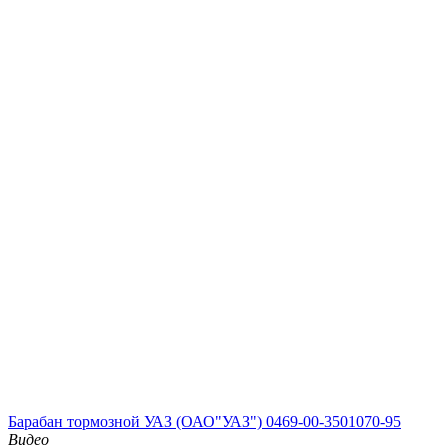
Барабан тормозной УАЗ (ОАО"УАЗ") 0469-00-3501070-95
Видео