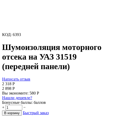
КОД:
6393
Шумоизоляция моторного
отсека на УАЗ 31519
(передней панели)
Написать отзыв
2 318
Р
2 898
Р
Вы экономите:
580
Р
Нашли дешевле?
Бонусные баллы:
баллов
+
−
Быстрый заказ
В корзину