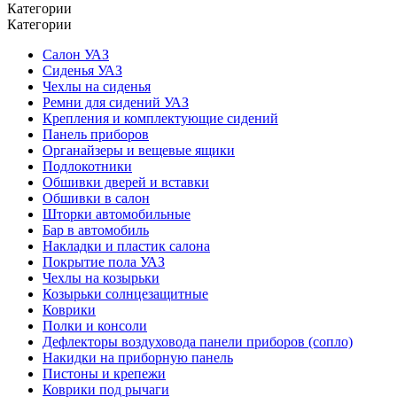
Категории
Категории
Салон УАЗ
Сиденья УАЗ
Чехлы на сиденья
Ремни для сидений УАЗ
Крепления и комплектующие сидений
Панель приборов
Органайзеры и вещевые ящики
Подлокотники
Обшивки дверей и вставки
Обшивки в салон
Шторки автомобильные
Бар в автомобиль
Накладки и пластик салона
Покрытие пола УАЗ
Чехлы на козырьки
Козырьки солнцезащитные
Коврики
Полки и консоли
Дефлекторы воздуховода панели приборов (сопло)
Накидки на приборную панель
Пистоны и крепежи
Коврики под рычаги