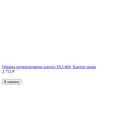
Обивка шумоизоляции капота УАЗ 469, Хантер левая
2 752
Р
В корзину