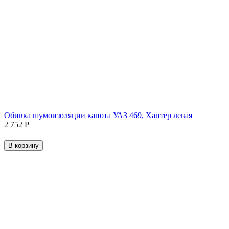
Обивка шумоизоляции капота УАЗ 469, Хантер левая
2 752
Р
В корзину