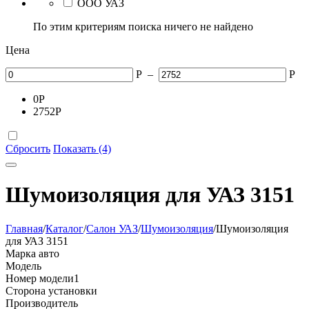
ООО УАЗ
По этим критериям поиска ничего не найдено
Цена
Р
–
Р
0
Р
2752
Р
Сбросить
Показать (4)
Шумоизоляция для УАЗ 3151
Главная
/
Каталог
/
Салон УАЗ
/
Шумоизоляция
/
Шумоизоляция
для УАЗ 3151
Марка авто
Модель
Номер модели
1
Сторона установки
Производитель