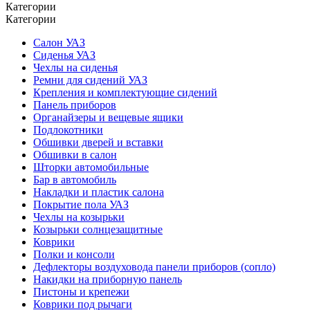
Категории
Категории
Салон УАЗ
Сиденья УАЗ
Чехлы на сиденья
Ремни для сидений УАЗ
Крепления и комплектующие сидений
Панель приборов
Органайзеры и вещевые ящики
Подлокотники
Обшивки дверей и вставки
Обшивки в салон
Шторки автомобильные
Бар в автомобиль
Накладки и пластик салона
Покрытие пола УАЗ
Чехлы на козырьки
Козырьки солнцезащитные
Коврики
Полки и консоли
Дефлекторы воздуховода панели приборов (сопло)
Накидки на приборную панель
Пистоны и крепежи
Коврики под рычаги