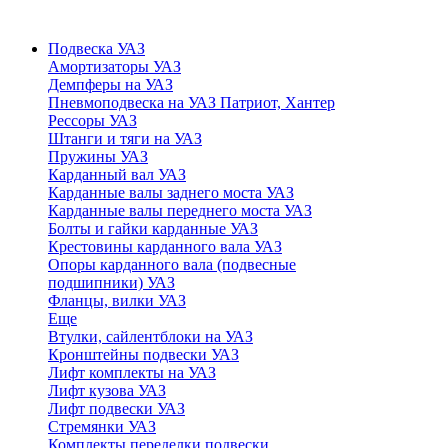
Подвеска УАЗ
Амортизаторы УАЗ
Демпферы на УАЗ
Пневмоподвеска на УАЗ Патриот, Хантер
Рессоры УАЗ
Штанги и тяги на УАЗ
Пружины УАЗ
Карданный вал УАЗ
Карданные валы заднего моста УАЗ
Карданные валы переднего моста УАЗ
Болты и гайки карданные УАЗ
Крестовины карданного вала УАЗ
Опоры карданного вала (подвесные
подшипники) УАЗ
Фланцы, вилки УАЗ
Еще
Втулки, сайлентблоки на УАЗ
Кронштейны подвески УАЗ
Лифт комплекты на УАЗ
Лифт кузова УАЗ
Лифт подвески УАЗ
Стремянки УАЗ
Комплекты переделки подвески