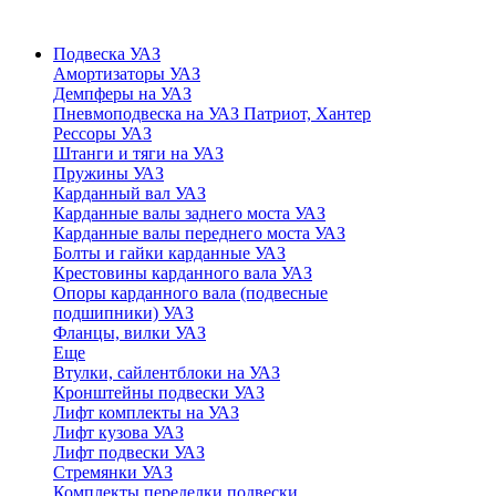
Подвеска УАЗ
Амортизаторы УАЗ
Демпферы на УАЗ
Пневмоподвеска на УАЗ Патриот, Хантер
Рессоры УАЗ
Штанги и тяги на УАЗ
Пружины УАЗ
Карданный вал УАЗ
Карданные валы заднего моста УАЗ
Карданные валы переднего моста УАЗ
Болты и гайки карданные УАЗ
Крестовины карданного вала УАЗ
Опоры карданного вала (подвесные
подшипники) УАЗ
Фланцы, вилки УАЗ
Еще
Втулки, сайлентблоки на УАЗ
Кронштейны подвески УАЗ
Лифт комплекты на УАЗ
Лифт кузова УАЗ
Лифт подвески УАЗ
Стремянки УАЗ
Комплекты переделки подвески