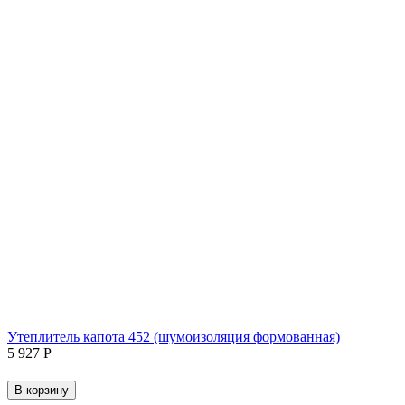
Утеплитель капота 452 (шумоизоляция формованная)
5 927
Р
В корзину