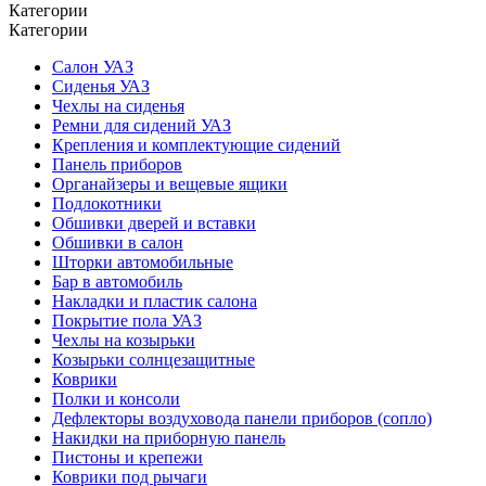
Категории
Категории
Салон УАЗ
Сиденья УАЗ
Чехлы на сиденья
Ремни для сидений УАЗ
Крепления и комплектующие сидений
Панель приборов
Органайзеры и вещевые ящики
Подлокотники
Обшивки дверей и вставки
Обшивки в салон
Шторки автомобильные
Бар в автомобиль
Накладки и пластик салона
Покрытие пола УАЗ
Чехлы на козырьки
Козырьки солнцезащитные
Коврики
Полки и консоли
Дефлекторы воздуховода панели приборов (сопло)
Накидки на приборную панель
Пистоны и крепежи
Коврики под рычаги