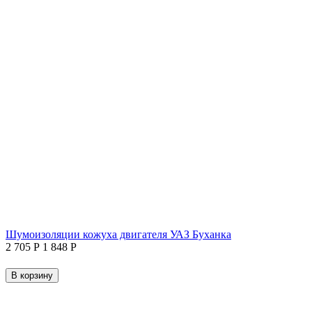
Шумоизоляции кожуха двигателя УАЗ Буханка
2 705
Р
1 848
Р
В корзину