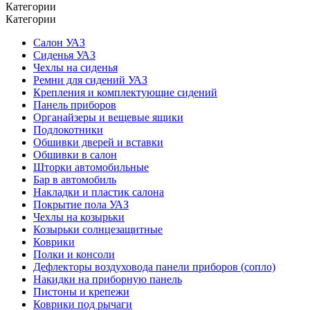
Категории
Категории
Салон УАЗ
Сиденья УАЗ
Чехлы на сиденья
Ремни для сидений УАЗ
Крепления и комплектующие сидений
Панель приборов
Органайзеры и вещевые ящики
Подлокотники
Обшивки дверей и вставки
Обшивки в салон
Шторки автомобильные
Бар в автомобиль
Накладки и пластик салона
Покрытие пола УАЗ
Чехлы на козырьки
Козырьки солнцезащитные
Коврики
Полки и консоли
Дефлекторы воздуховода панели приборов (сопло)
Накидки на приборную панель
Пистоны и крепежи
Коврики под рычаги