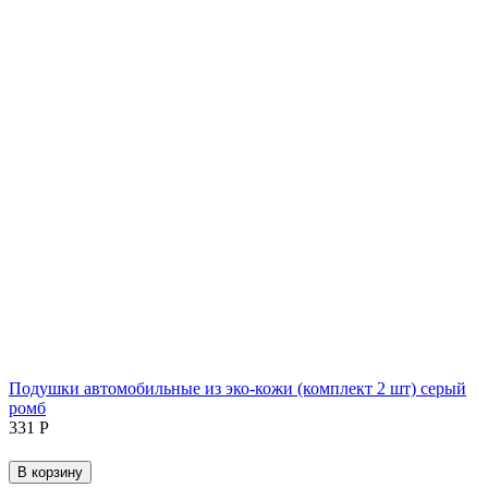
Подушки автомобильные из эко-кожи (комплект 2 шт) серый
ромб
‍331‍
Р
В корзину