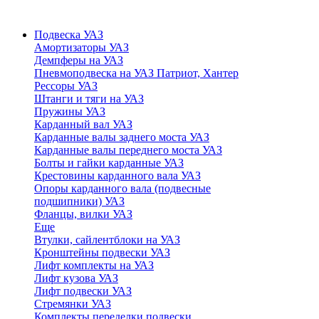
Подвеска УАЗ
Амортизаторы УАЗ
Демпферы на УАЗ
Пневмоподвеска на УАЗ Патриот, Хантер
Рессоры УАЗ
Штанги и тяги на УАЗ
Пружины УАЗ
Карданный вал УАЗ
Карданные валы заднего моста УАЗ
Карданные валы переднего моста УАЗ
Болты и гайки карданные УАЗ
Крестовины карданного вала УАЗ
Опоры карданного вала (подвесные
подшипники) УАЗ
Фланцы, вилки УАЗ
Еще
Втулки, сайлентблоки на УАЗ
Кронштейны подвески УАЗ
Лифт комплекты на УАЗ
Лифт кузова УАЗ
Лифт подвески УАЗ
Стремянки УАЗ
Комплекты переделки подвески