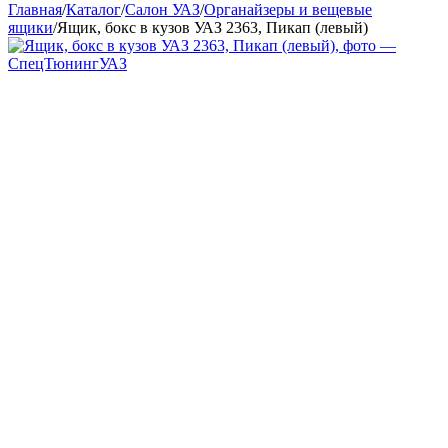
Главная
/
Каталог
/
Салон УАЗ
/
Органайзеры и вещевые
ящики
/
Ящик, бокс в кузов УАЗ 2363, Пикап (левый)