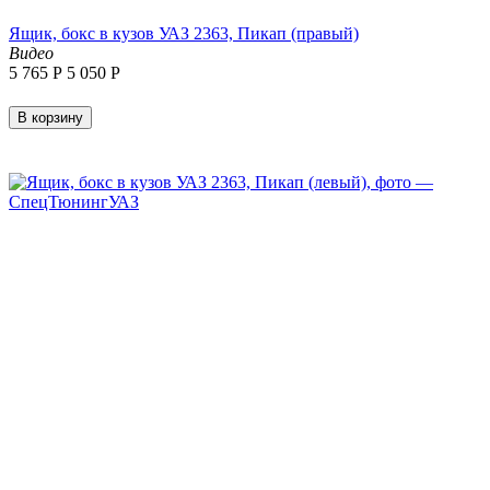
Ящик, бокс в кузов УАЗ 2363, Пикап (правый)
Видео
5 765
Р
5 050
Р
В корзину