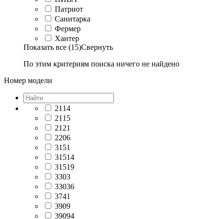
Патриот
Санитарка
Фермер
Хантер
Показать все (15)
Свернуть
По этим критериям поиска ничего не найдено
Номер модели
2114
2115
2121
2206
3151
31514
31519
3303
33036
3741
3909
39094