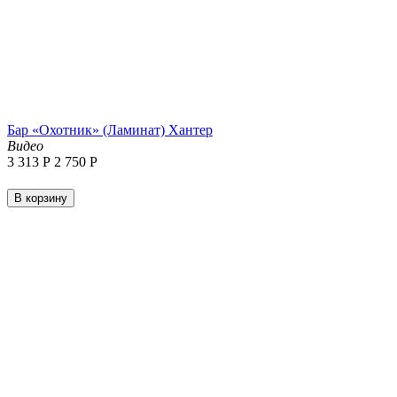
Бар «Охотник» (Ламинат) Хантер
Видео
3 313
Р
2 750
Р
В корзину