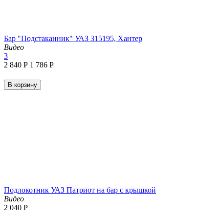
Бар "Подстаканник" УАЗ 315195, Хантер
Видео
3
2 840
Р
1 786
Р
В корзину
Подлокотник УАЗ Патриот на бар с крышкой
Видео
2 040
Р