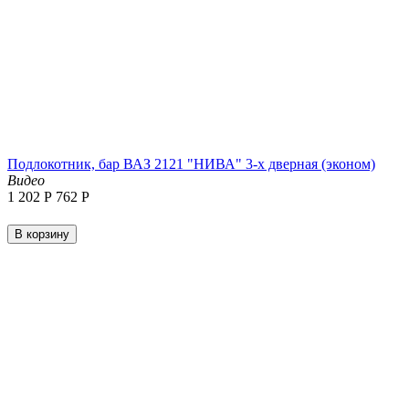
Подлокотник, бар ВАЗ 2121 "НИВА" 3-х дверная (эконом)
Видео
1 202
Р
‍762‍
Р
В корзину