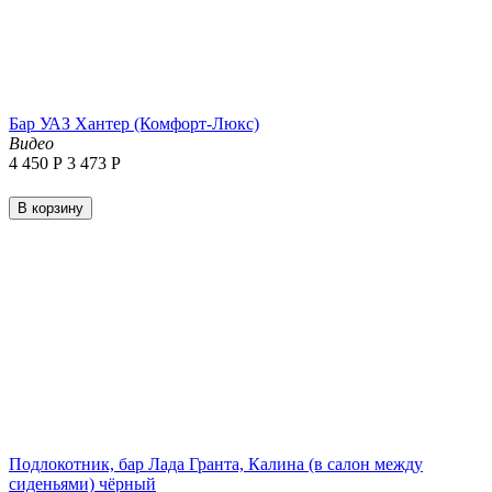
Бар УАЗ Хантер (Комфорт-Люкс)
Видео
4 450
Р
3 473
Р
В корзину
Подлокотник, бар Лада Гранта, Калина (в салон между
сиденьями) чёрный