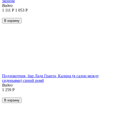
эконом
Видео
1 111
Р
1 053
Р
В корзину
Подлокотник, бар Лада Гранта, Калина (в салон между
сиденьями) синий ромб
Видео
1 259
Р
В корзину