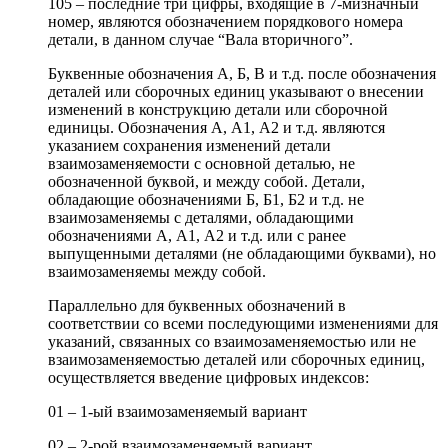
105 – последние три цифры, входящие в 7-мизначный
номер, являются обозначением порядкового номера
детали, в данном случае “Вала вторичного”.
Буквенные обозначения А, Б, В и т.д. после обозначения
деталей или сборочных единиц указывают о внесении
изменений в конструкцию детали или сборочной
единицы. Обозначения А, А1, А2 и т.д. являются
указанием сохранения изменений детали
взаимозаменяемости с основной деталью, не
обозначенной буквой, и между собой. Детали,
обладающие обозначениями Б, Б1, Б2 и т.д. не
взаимозаменяемы с деталями, обладающими
обозначениями А, А1, А2 и т.д. или с ранее
выпущенными деталями (не обладающими буквами), но
взаимозаменяемы между собой.
Параллельно для буквенных обозначений в
соответствии со всеми последующими изменениями для
указаний, связанных со взаимозаменяемостью или не
взаимозаменяемостью деталей или сборочных единиц,
осуществляется введение цифровых индексов:
01 – 1-ый взаимозаменяемый вариант
02 – 2-рой взаимозаменяемый вариант