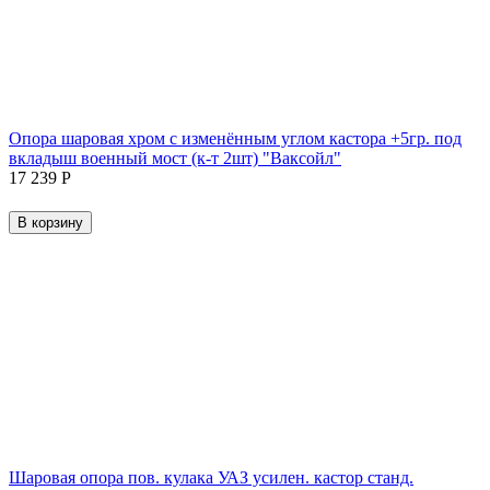
Опора шаровая хром с изменённым углом кастора +5гр. под
вкладыш военный мост (к-т 2шт) "Ваксойл"
17 239
Р
В корзину
Шаровая опора пов. кулака УАЗ усилен. кастор станд.