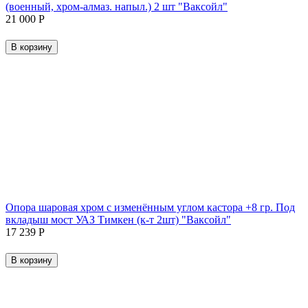
(военный, хром-алмаз. напыл.) 2 шт "Ваксойл"
21 000
Р
В корзину
Опора шаровая хром с изменённым углом кастора +8 гр. Под
вкладыш мост УАЗ Тимкен (к-т 2шт) "Ваксойл"
17 239
Р
В корзину