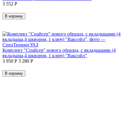
3 552
Р
В корзину
Комплект "Спайсер" нового образца, с вкладышами (4
вкладыша,4 шкворня, 1 ключ) "Ваксойл"
3 950
Р
3 280
Р
В корзину