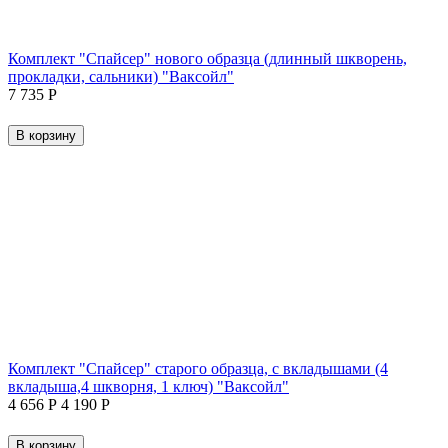
Комплект "Спайсер" нового образца (длинный шкворень,
прокладки, сальники) "Ваксойл"
7 735
Р
В корзину
Комплект "Спайсер" старого образца, с вкладышами (4
вкладыша,4 шкворня, 1 ключ) "Ваксойл"
4 656
Р
4 190
Р
В корзину