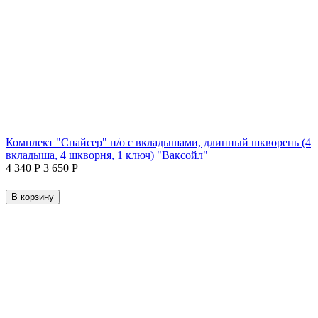
Комплект "Спайсер" н/о с вкладышами, длинный шкворень (4
вкладыша, 4 шкворня, 1 ключ) "Ваксойл"
4 340
Р
3 650
Р
В корзину