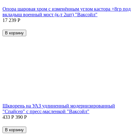
Опора шаровая хром с изменённым углом кастора +8гр под
вкладыш военный мост (к-т 2шт) "Ваксойл"
17 239
Р
В корзину
Шкворень на УАЗ удлиненный модернизированный
"Спайсер" с пресс-масленкой "Ваксойл"
‍433‍
Р
‍390‍
Р
В корзину