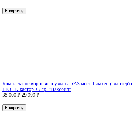
В корзину
Комплект шкворневого узла на УАЗ мост Тимкен (адаптер) с
ШОПК кастор +5 гр. "Ваксойл"
35 000
Р
29 999
Р
В корзину