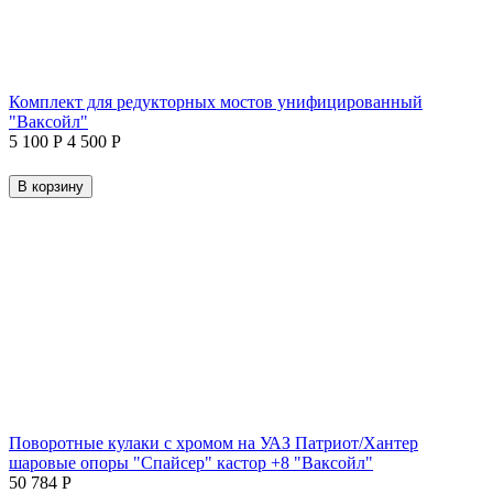
Комплект для редукторных мостов унифицированный
"Ваксойл"
5 100
Р
4 500
Р
В корзину
Поворотные кулаки с хромом на УАЗ Патриот/Хантер
шаровые опоры "Спайсер" кастор +8 "Ваксойл"
50 784
Р