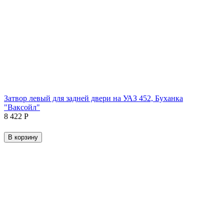
Затвор левый для задней двери на УАЗ 452, Буханка
"Ваксойл"
8 422
Р
В корзину