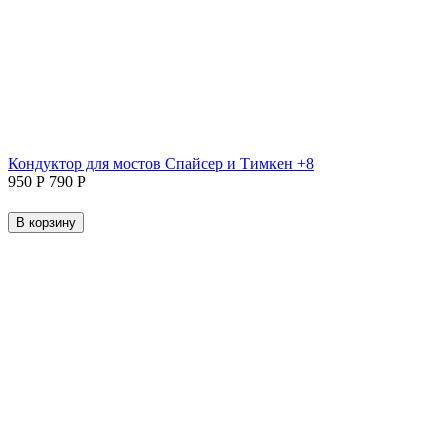
Кондуктор для мостов Спайсер и Тимкен +8
‍950‍
Р
‍790‍
Р
В корзину