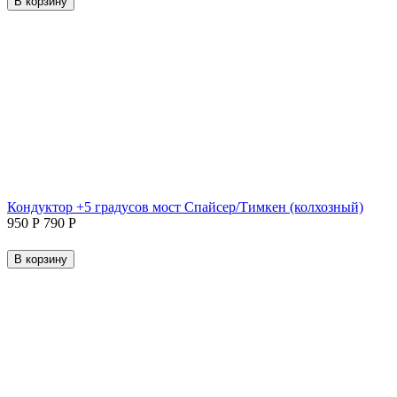
В корзину
Кондуктор +5 градусов мост Спайсер/Тимкен (колхозный)
‍950‍
Р
‍790‍
Р
В корзину