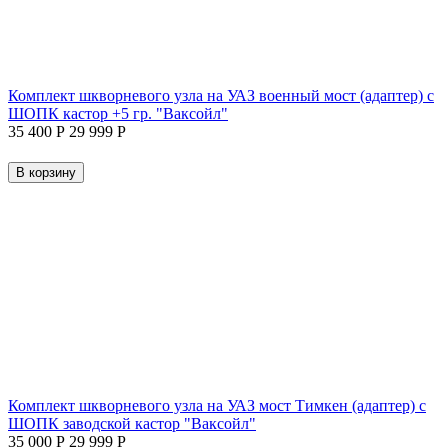
Комплект шкворневого узла на УАЗ военный мост (адаптер) с
ШОПК кастор +5 гр. "Ваксойл"
35 400
Р
29 999
Р
В корзину
Комплект шкворневого узла на УАЗ мост Тимкен (адаптер) с
ШОПК заводской кастор "Ваксойл"
35 000
Р
29 999
Р