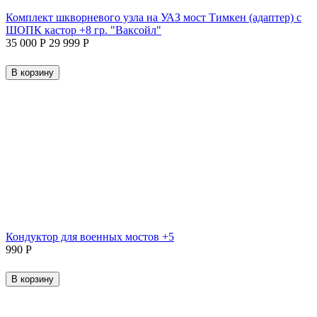
Комплект шкворневого узла на УАЗ мост Тимкен (адаптер) с
ШОПК кастор +8 гр. "Ваксойл"
35 000
Р
29 999
Р
В корзину
Кондуктор для военных мостов +5
‍990‍
Р
В корзину