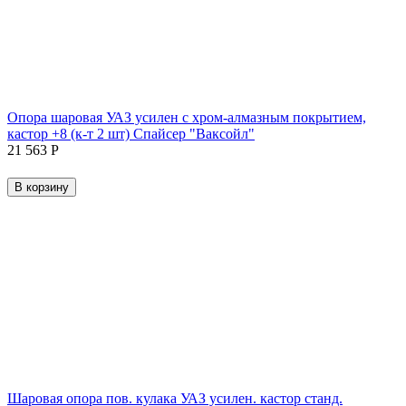
Опора шаровая УАЗ усилен с хром-алмазным покрытием,
кастор +8 (к-т 2 шт) Спайсер "Ваксойл"
21 563
Р
В корзину
Шаровая опора пов. кулака УАЗ усилен. кастор станд.