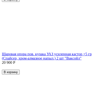
Шаровая опора пов. кулака УАЗ усиленная кастор +5 гр
(Спайсер, хром-алмазное напыл.) 2 шт "Ваксойл"
20 900
Р
В корзину