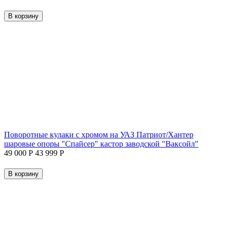
В корзину
Поворотные кулаки с хромом на УАЗ Патриот/Хантер
шаровые опоры "Спайсер" кастор заводской "Ваксойл"
49 000
Р
43 999
Р
В корзину