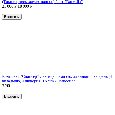
(Тимкен, хром-алмаз. напыл.) 2 шт "Ваксойл"
21 000
Р
18 000
Р
В корзину
Комплект "Спайсер" с вкладышами с/о, длинный шкворень (4
вкладыша, 4 шкворня, 1 ключ) "Ваксойл"
3 700
Р
В корзину