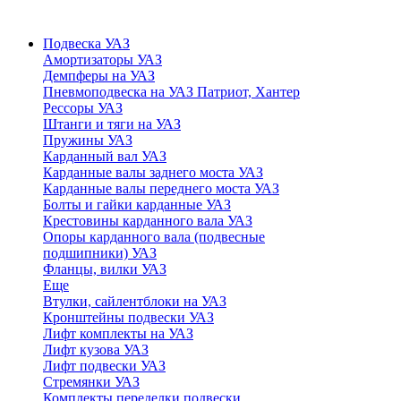
Подвеска УАЗ
Амортизаторы УАЗ
Демпферы на УАЗ
Пневмоподвеска на УАЗ Патриот, Хантер
Рессоры УАЗ
Штанги и тяги на УАЗ
Пружины УАЗ
Карданный вал УАЗ
Карданные валы заднего моста УАЗ
Карданные валы переднего моста УАЗ
Болты и гайки карданные УАЗ
Крестовины карданного вала УАЗ
Опоры карданного вала (подвесные
подшипники) УАЗ
Фланцы, вилки УАЗ
Еще
Втулки, сайлентблоки на УАЗ
Кронштейны подвески УАЗ
Лифт комплекты на УАЗ
Лифт кузова УАЗ
Лифт подвески УАЗ
Стремянки УАЗ
Комплекты переделки подвески