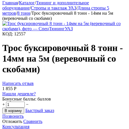
Главная
/
Каталог
/
Тюнинг и дополнительное
оборудование
/
Стропы и такелаж УАЗ
/
Длина стропы 5
метров
/
8 тонн
/
Трос буксировочный 8 тонн - 14мм на 5м
(веревочный со скобами)
КОД:
12557
Трос буксировочный 8 тонн -
14мм на 5м (веревочный со
скобами)
Написать отзыв
1 855
Р
Нашли дешевле?
Бонусные баллы:
баллов
+
−
Быстрый заказ
В корзину
Позвонить
Отложить
Сравнить
Консультация