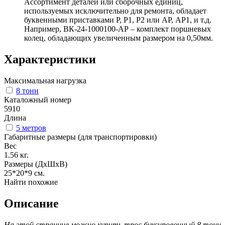
Ассортимент деталей или сборочных единиц,
используемых исключительно для ремонта, обладает
буквенными приставками Р, Р1, Р2 или АР, АР1, и т.д.
Например, ВК-24-1000100-АР – комплект поршневых
колец, обладающих увеличенным размером на 0,50мм.
Характеристики
Максимальная нагрузка
8 тонн
Каталожный номер
5910
Длина
5 метров
Габаритные размеры (для транспортировки)
Вес
1.56
кг.
Размеры (ДхШхВ)
25*20*9
см.
Найти похожие
Описание
На этой странице можно купить трос буксировочный 8 тонн