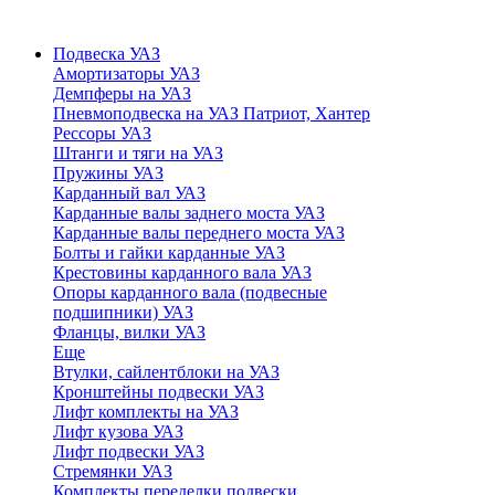
Подвеска УАЗ
Амортизаторы УАЗ
Демпферы на УАЗ
Пневмоподвеска на УАЗ Патриот, Хантер
Рессоры УАЗ
Штанги и тяги на УАЗ
Пружины УАЗ
Карданный вал УАЗ
Карданные валы заднего моста УАЗ
Карданные валы переднего моста УАЗ
Болты и гайки карданные УАЗ
Крестовины карданного вала УАЗ
Опоры карданного вала (подвесные
подшипники) УАЗ
Фланцы, вилки УАЗ
Еще
Втулки, сайлентблоки на УАЗ
Кронштейны подвески УАЗ
Лифт комплекты на УАЗ
Лифт кузова УАЗ
Лифт подвески УАЗ
Стремянки УАЗ
Комплекты переделки подвески