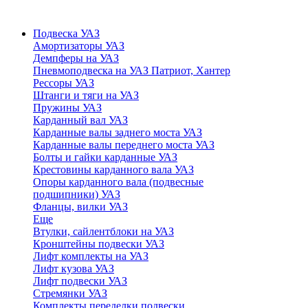
Подвеска УАЗ
Амортизаторы УАЗ
Демпферы на УАЗ
Пневмоподвеска на УАЗ Патриот, Хантер
Рессоры УАЗ
Штанги и тяги на УАЗ
Пружины УАЗ
Карданный вал УАЗ
Карданные валы заднего моста УАЗ
Карданные валы переднего моста УАЗ
Болты и гайки карданные УАЗ
Крестовины карданного вала УАЗ
Опоры карданного вала (подвесные
подшипники) УАЗ
Фланцы, вилки УАЗ
Еще
Втулки, сайлентблоки на УАЗ
Кронштейны подвески УАЗ
Лифт комплекты на УАЗ
Лифт кузова УАЗ
Лифт подвески УАЗ
Стремянки УАЗ
Комплекты переделки подвески