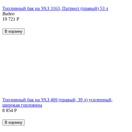
Топливный бак на УАЗ 3163, Патриот (правый) 53 л
Видео
19 721
Р
В корзину
Топливный бак на УАЗ 469 (правый, 39 л) усиленный,
широкая горловина
8 854
Р
В корзину