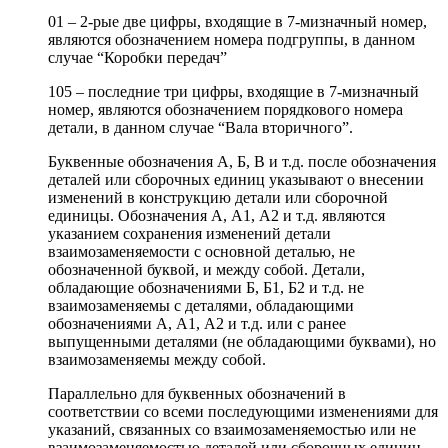
01 – 2-рые две цифры, входящие в 7-мизначный номер,
являются обозначением номера подгруппы, в данном
случае “Коробки передач”
105 – последние три цифры, входящие в 7-мизначный
номер, являются обозначением порядкового номера
детали, в данном случае “Вала вторичного”.
Буквенные обозначения А, Б, В и т.д. после обозначения
деталей или сборочных единиц указывают о внесении
изменений в конструкцию детали или сборочной
единицы. Обозначения А, А1, А2 и т.д. являются
указанием сохранения изменений детали
взаимозаменяемости с основной деталью, не
обозначенной буквой, и между собой. Детали,
обладающие обозначениями Б, Б1, Б2 и т.д. не
взаимозаменяемы с деталями, обладающими
обозначениями А, А1, А2 и т.д. или с ранее
выпущенными деталями (не обладающими буквами), но
взаимозаменяемы между собой.
Параллельно для буквенных обозначений в
соответствии со всеми последующими изменениями для
указаний, связанных со взаимозаменяемостью или не
взаимозаменяемостью деталей или сборочных единиц,