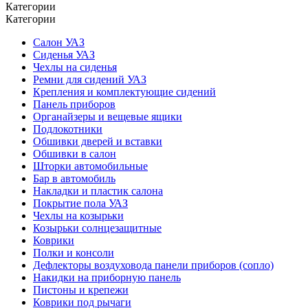
Категории
Категории
Салон УАЗ
Сиденья УАЗ
Чехлы на сиденья
Ремни для сидений УАЗ
Крепления и комплектующие сидений
Панель приборов
Органайзеры и вещевые ящики
Подлокотники
Обшивки дверей и вставки
Обшивки в салон
Шторки автомобильные
Бар в автомобиль
Накладки и пластик салона
Покрытие пола УАЗ
Чехлы на козырьки
Козырьки солнцезащитные
Коврики
Полки и консоли
Дефлекторы воздуховода панели приборов (сопло)
Накидки на приборную панель
Пистоны и крепежи
Коврики под рычаги