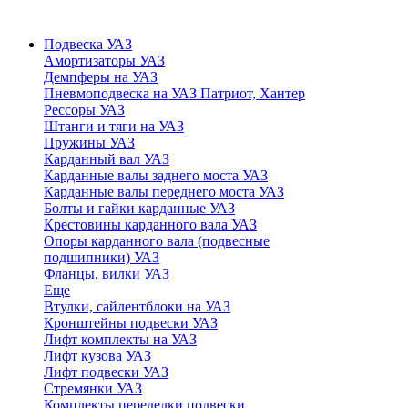
Подвеска УАЗ
Амортизаторы УАЗ
Демпферы на УАЗ
Пневмоподвеска на УАЗ Патриот, Хантер
Рессоры УАЗ
Штанги и тяги на УАЗ
Пружины УАЗ
Карданный вал УАЗ
Карданные валы заднего моста УАЗ
Карданные валы переднего моста УАЗ
Болты и гайки карданные УАЗ
Крестовины карданного вала УАЗ
Опоры карданного вала (подвесные
подшипники) УАЗ
Фланцы, вилки УАЗ
Еще
Втулки, сайлентблоки на УАЗ
Кронштейны подвески УАЗ
Лифт комплекты на УАЗ
Лифт кузова УАЗ
Лифт подвески УАЗ
Стремянки УАЗ
Комплекты переделки подвески