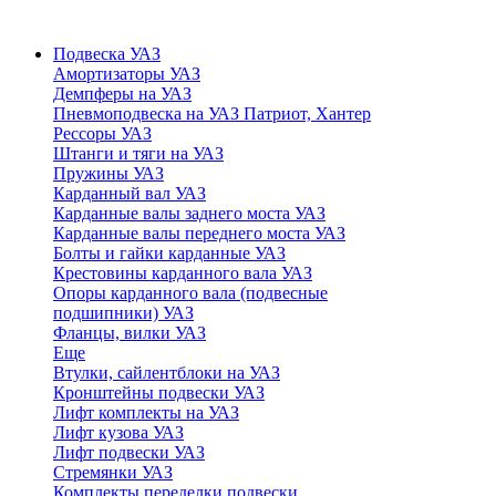
Подвеска УАЗ
Амортизаторы УАЗ
Демпферы на УАЗ
Пневмоподвеска на УАЗ Патриот, Хантер
Рессоры УАЗ
Штанги и тяги на УАЗ
Пружины УАЗ
Карданный вал УАЗ
Карданные валы заднего моста УАЗ
Карданные валы переднего моста УАЗ
Болты и гайки карданные УАЗ
Крестовины карданного вала УАЗ
Опоры карданного вала (подвесные
подшипники) УАЗ
Фланцы, вилки УАЗ
Еще
Втулки, сайлентблоки на УАЗ
Кронштейны подвески УАЗ
Лифт комплекты на УАЗ
Лифт кузова УАЗ
Лифт подвески УАЗ
Стремянки УАЗ
Комплекты переделки подвески