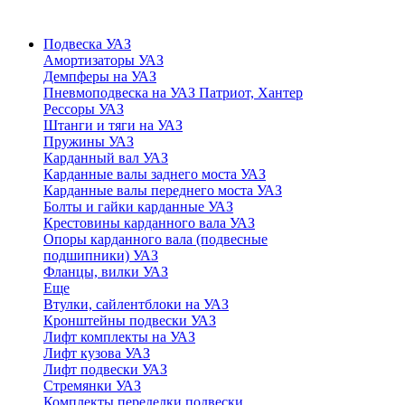
Подвеска УАЗ
Амортизаторы УАЗ
Демпферы на УАЗ
Пневмоподвеска на УАЗ Патриот, Хантер
Рессоры УАЗ
Штанги и тяги на УАЗ
Пружины УАЗ
Карданный вал УАЗ
Карданные валы заднего моста УАЗ
Карданные валы переднего моста УАЗ
Болты и гайки карданные УАЗ
Крестовины карданного вала УАЗ
Опоры карданного вала (подвесные
подшипники) УАЗ
Фланцы, вилки УАЗ
Еще
Втулки, сайлентблоки на УАЗ
Кронштейны подвески УАЗ
Лифт комплекты на УАЗ
Лифт кузова УАЗ
Лифт подвески УАЗ
Стремянки УАЗ
Комплекты переделки подвески