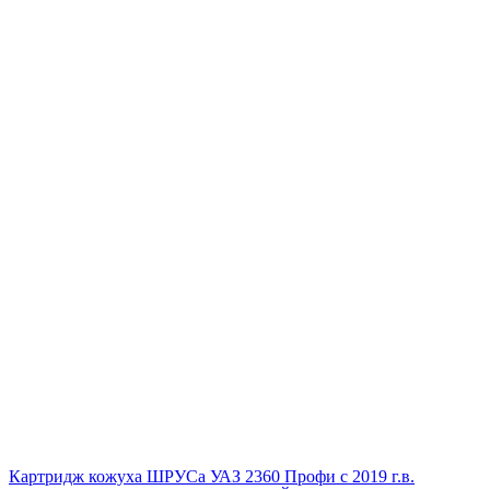
Картридж кожуха ШРУСа УАЗ 2360 Профи с 2019 г.в.