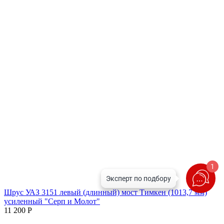
1
Шрус УАЗ 3151 левый (длинный) мост Тимкен (1013,7 мм)
усиленный "Серп и Молот"
11 200
Р