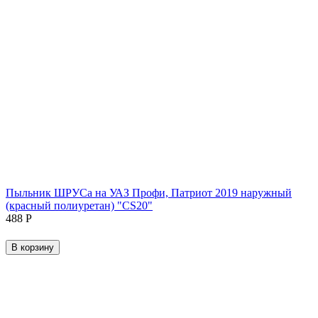
Пыльник ШРУСа на УАЗ Профи, Патриот 2019 наружный
(красный полиуретан) "CS20"
‍488‍
Р
В корзину