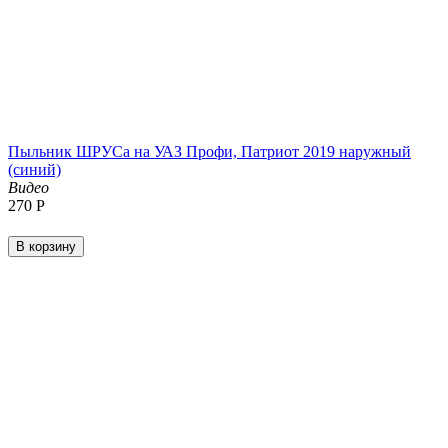
Пыльник ШРУСа на УАЗ Профи, Патриот 2019 наружный
(синий)
Видео
‍270‍
Р
В корзину