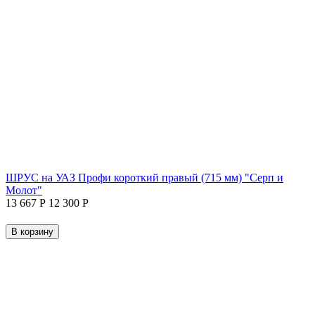
ШРУС на УАЗ Профи короткий правый (715 мм) "Серп и
Молот"
13 667
Р
12 300
Р
В корзину