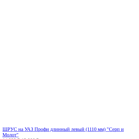
ШРУС на УАЗ Профи длинный левый (1110 мм) "Серп и
Молот"