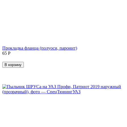
Прокладка фланца (полуоси, паронит)
‍65‍
Р
В корзину