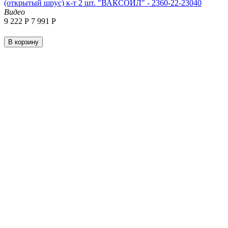
(открытый шрус) к-т 2 шт. "ВАКСОЙЛ" - 2360-22-23040
Видео
9 222
Р
7 991
Р
В корзину