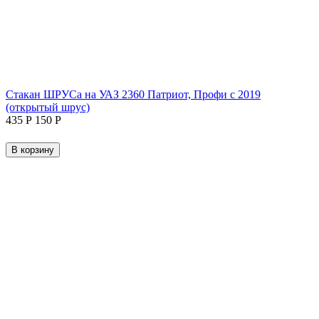
Стакан ШРУСа на УАЗ 2360 Патриот, Профи с 2019
(открытый шрус)
‍435‍
Р
‍150‍
Р
В корзину