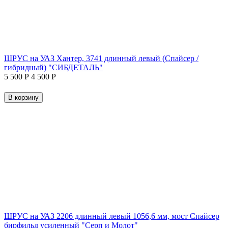
ШРУС на УАЗ Хантер, 3741 длинный левый (Спайсер /
гибридный) "СИБДЕТАЛЬ"
5 500
Р
4 500
Р
В корзину
ШРУС на УАЗ 2206 длинный левый 1056,6 мм, мост Спайсер
бирфильд усиленный "Серп и Молот"