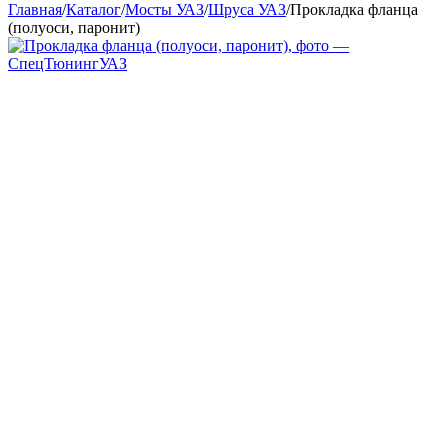
Главная
/
Каталог
/
Мосты УАЗ
/
Шруса УАЗ
/
Прокладка фланца
(полуоси, паронит)