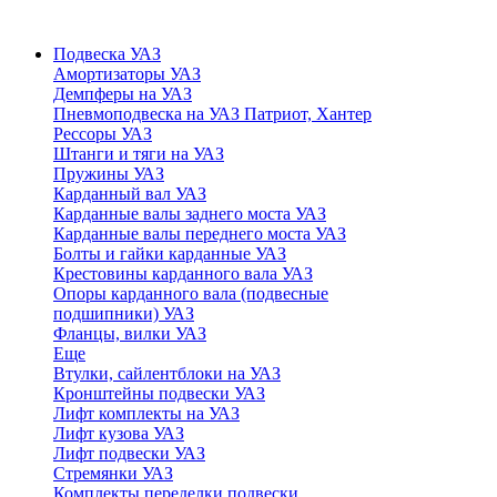
Подвеска УАЗ
Амортизаторы УАЗ
Демпферы на УАЗ
Пневмоподвеска на УАЗ Патриот, Хантер
Рессоры УАЗ
Штанги и тяги на УАЗ
Пружины УАЗ
Карданный вал УАЗ
Карданные валы заднего моста УАЗ
Карданные валы переднего моста УАЗ
Болты и гайки карданные УАЗ
Крестовины карданного вала УАЗ
Опоры карданного вала (подвесные
подшипники) УАЗ
Фланцы, вилки УАЗ
Еще
Втулки, сайлентблоки на УАЗ
Кронштейны подвески УАЗ
Лифт комплекты на УАЗ
Лифт кузова УАЗ
Лифт подвески УАЗ
Стремянки УАЗ
Комплекты переделки подвески