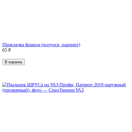
Прокладка фланца (полуоси, паронит)
‍65‍
Р
В корзину