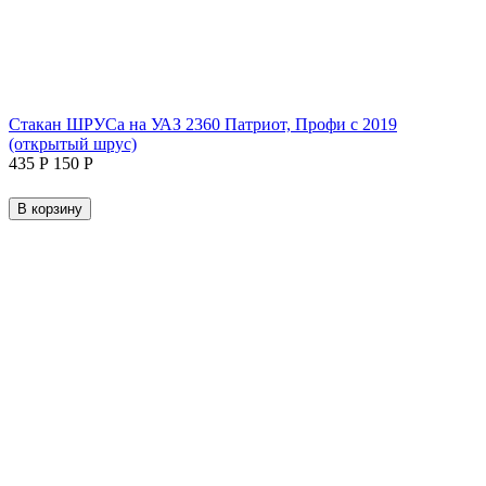
Стакан ШРУСа на УАЗ 2360 Патриот, Профи с 2019
(открытый шрус)
‍435‍
Р
‍150‍
Р
В корзину