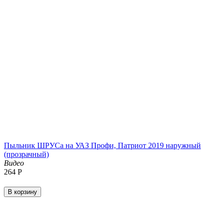
Пыльник ШРУСа на УАЗ Профи, Патриот 2019 наружный
(прозрачный)
Видео
‍264‍
Р
В корзину