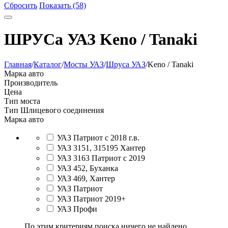
Сбросить
Показать (58)
ШРУСа УАЗ Keno / Tanaki
Главная
/
Каталог
/
Мосты УАЗ
/
Шруса УАЗ
/
Keno / Tanaki
Марка авто
Производитель
Цена
Тип моста
Тип Шлицевого соединения
Марка авто
УАЗ Патриот с 2018 г.в.
УАЗ 3151, 315195 Хантер
УАЗ 3163 Патриот с 2019
УАЗ 452, Буханка
УАЗ 469, Хантер
УАЗ Патриот
УАЗ Патриот 2019+
УАЗ Профи
По этим критериям поиска ничего не найдено