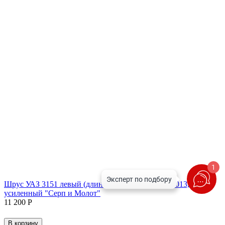
1
Шрус УАЗ 3151 левый (длинный) мост Тимкен (1013,7 мм)
усиленный "Серп и Молот"
11 200
Р
В корзину