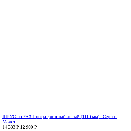
ШРУС на УАЗ Профи длинный левый (1110 мм) "Серп и
Молот"
14 333
Р
12 900
Р