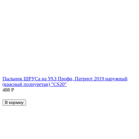
Пыльник ШРУСа на УАЗ Профи, Патриот 2019 наружный
(красный полиуретан) "CS20"
‍488‍
Р
В корзину