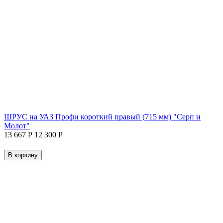
ШРУС на УАЗ Профи короткий правый (715 мм) "Серп и
Молот"
13 667
Р
12 300
Р
В корзину