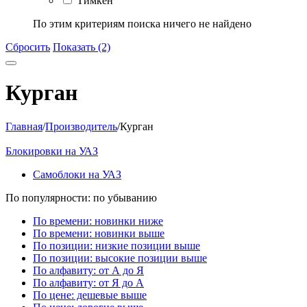
Тимкен
По этим критериям поиска ничего не найдено
Сбросить
Показать (2)
Курган
Главная
/
Производитель
/
Курган
Блокировки на УАЗ
Самоблоки на УАЗ
По популярности: по убыванию
По времени: новинки ниже
По времени: новинки выше
По позиции: низкие позиции выше
По позиции: высокие позиции выше
По алфавиту: от А до Я
По алфавиту: от Я до А
По цене: дешевые выше