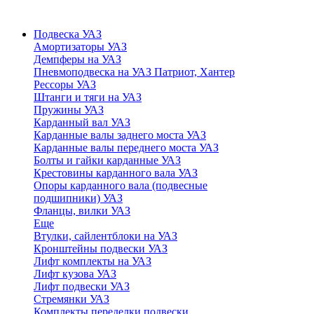
Подвеска УАЗ
Амортизаторы УАЗ
Демпферы на УАЗ
Пневмоподвеска на УАЗ Патриот, Хантер
Рессоры УАЗ
Штанги и тяги на УАЗ
Пружины УАЗ
Карданный вал УАЗ
Карданные валы заднего моста УАЗ
Карданные валы переднего моста УАЗ
Болты и гайки карданные УАЗ
Крестовины карданного вала УАЗ
Опоры карданного вала (подвесные
подшипники) УАЗ
Фланцы, вилки УАЗ
Еще
Втулки, сайлентблоки на УАЗ
Кронштейны подвески УАЗ
Лифт комплекты на УАЗ
Лифт кузова УАЗ
Лифт подвески УАЗ
Стремянки УАЗ
Комплекты переделки подвески