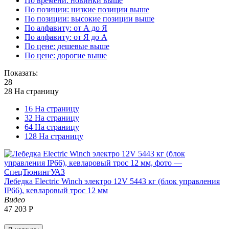
По времени: новинки выше
По позиции: низкие позиции выше
По позиции: высокие позиции выше
По алфавиту: от А до Я
По алфавиту: от Я до А
По цене: дешевые выше
По цене: дорогие выше
Показать:
28
28 На страницу
16 На страницу
32 На страницу
64 На страницу
128 На страницу
Лебедка Electric Winch электро 12V 5443 кг (блок управления
IP66), кевларовый трос 12 мм
Видео
47 203
Р