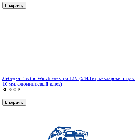
В корзину
Лебедка Electric Winch электро 12V (5443 кг, кевларовый трос
10 мм, алюминиевый клюз)
30 900
Р
В корзину