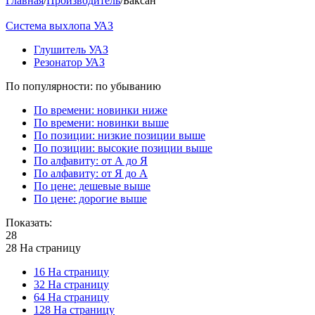
Главная
/
Производитель
/
Баксан
Система выхлопа УАЗ
Глушитель УАЗ
Резонатор УАЗ
По популярности: по убыванию
По времени: новинки ниже
По времени: новинки выше
По позиции: низкие позиции выше
По позиции: высокие позиции выше
По алфавиту: от А до Я
По алфавиту: от Я до А
По цене: дешевые выше
По цене: дорогие выше
Показать:
28
28 На страницу
16 На страницу
32 На страницу
64 На страницу
128 На страницу