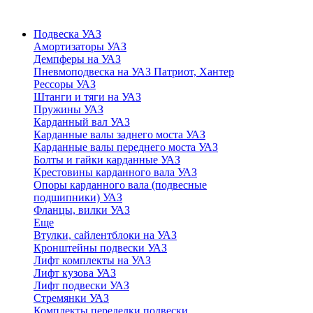
Подвеска УАЗ
Амортизаторы УАЗ
Демпферы на УАЗ
Пневмоподвеска на УАЗ Патриот, Хантер
Рессоры УАЗ
Штанги и тяги на УАЗ
Пружины УАЗ
Карданный вал УАЗ
Карданные валы заднего моста УАЗ
Карданные валы переднего моста УАЗ
Болты и гайки карданные УАЗ
Крестовины карданного вала УАЗ
Опоры карданного вала (подвесные
подшипники) УАЗ
Фланцы, вилки УАЗ
Еще
Втулки, сайлентблоки на УАЗ
Кронштейны подвески УАЗ
Лифт комплекты на УАЗ
Лифт кузова УАЗ
Лифт подвески УАЗ
Стремянки УАЗ
Комплекты переделки подвески