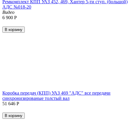
Ремкомплект КПП УАЗ 452, 469, Хантер 5-ти ступ. (большой)
АДС №018-20
Видео
6 900
Р
В корзину
Коробка передач (КПП) УАЗ 469 "АДС" все передачи
синхронизированые толстый вал
51 646
Р
В корзину