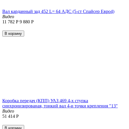
Вал карданный зад 452 L= 64 АДС (5-ст Спайсер Евро4)
Видео
11 782
Р
9 880
Р
В корзину
Коробка передач (КПП) УАЗ 469 4-х ступка
синхронизированая, тонкий вал 4-и точки крепления "13"
Видео
51 414
Р
В корзину