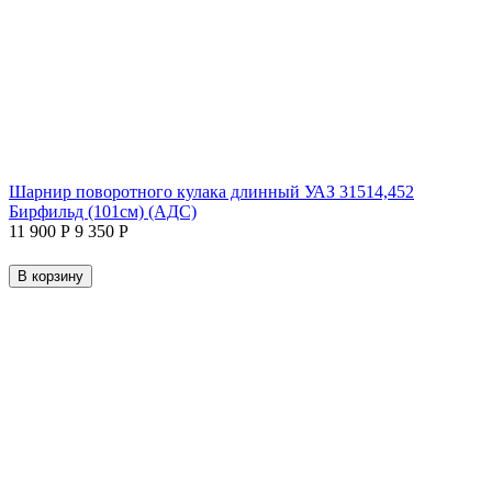
Шарнир поворотного кулака длинный УАЗ 31514,452
Бирфильд (101см) (АДС)
11 900
Р
9 350
Р
В корзину