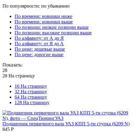
По популярности: по убыванию
По времени: новинки ниже
По времени: новинки выше
По позиции: низкие позиции выше
По позиции: высокие позиции выше
По алфавиту: от А до Я
По алфавиту: от Я до А
По цене: дешевые выше
По цене: дорогие выше
Показать:
28
28 На страницу
16 На страницу
32 На страницу
64 На страницу
128 На страницу
Подшипник первичного вала УАЗ КПП 5-ти ступка (6209 N)
‍845‍
Р