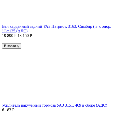
Вал карданный задний УАЗ Патриот, 3163, Симбир ( 3-х опор.
) L=125 (АДС)
19 890
Р
18 150
Р
В корзину
Усилитель вакуумный тормоза УАЗ 3151, 469 в сборе (АДС)
6 183
Р