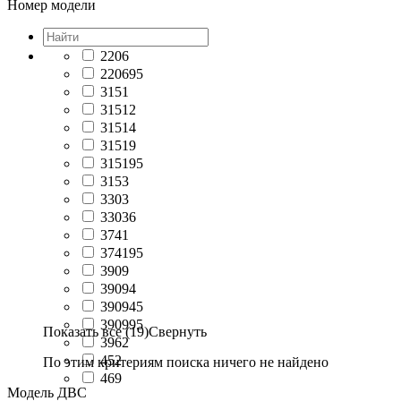
Номер модели
2206
220695
3151
31512
31514
31519
315195
3153
3303
33036
3741
374195
3909
39094
390945
390995
Показать все (19)
Свернуть
3962
452
По этим критериям поиска ничего не найдено
469
Модель ДВС