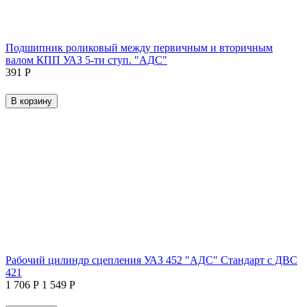
Подшипник роликовый между первичным и вторичным
валом КПП УАЗ 5-ти ступ. "АДС"
‍391‍
Р
В корзину
Рабочий цилиндр сцепления УАЗ 452 "АДС" Стандарт с ДВС
421
1 706
Р
1 549
Р