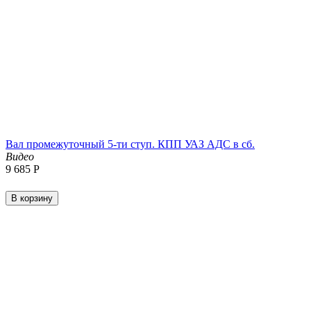
Вал промежуточный 5-ти ступ. КПП УАЗ АДС в сб.
Видео
9 685
Р
В корзину