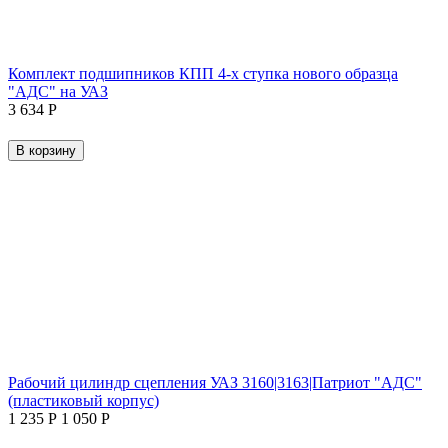
Комплект подшипников КПП 4-х ступка нового образца
"АДС" на УАЗ
3 634
Р
В корзину
Рабочий цилиндр сцепления УАЗ 3160|3163|Патриот "АДС"
(пластиковый корпус)
1 235
Р
1 050
Р