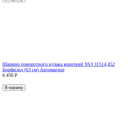
Шарнир поворотного кулака короткий УАЗ 31514,452
Бирфильд (63 см) Автомагнат
6 450
Р
В корзину