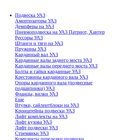
Подвеска УАЗ
Амортизаторы УАЗ
Демпферы на УАЗ
Пневмоподвеска на УАЗ Патриот, Хантер
Рессоры УАЗ
Штанги и тяги на УАЗ
Пружины УАЗ
Карданный вал УАЗ
Карданные валы заднего моста УАЗ
Карданные валы переднего моста УАЗ
Болты и гайки карданные УАЗ
Крестовины карданного вала УАЗ
Опоры карданного вала (подвесные
подшипники) УАЗ
Фланцы, вилки УАЗ
Еще
Втулки, сайлентблоки на УАЗ
Кронштейны подвески УАЗ
Лифт комплекты на УАЗ
Лифт кузова УАЗ
Лифт подвески УАЗ
Стремянки УАЗ
Комплекты переделки подвески