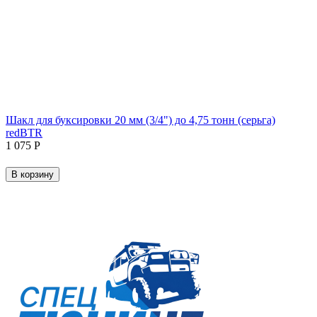
Шакл для буксировки 20 мм (3/4") до 4,75 тонн (серьга)
redBTR
1 075
Р
В корзину