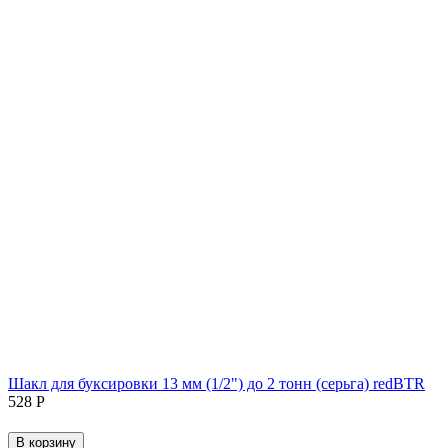
Шакл для буксировки 13 мм (1/2") до 2 тонн (серьга) redBTR
‍528‍
Р
В корзину