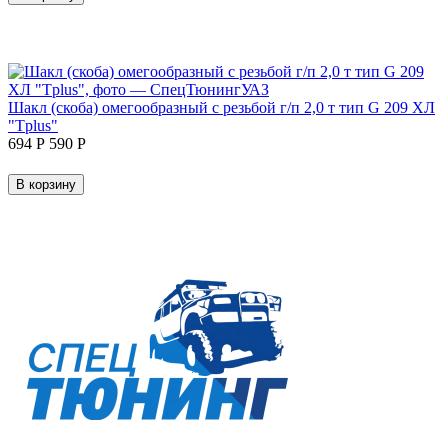
Шакл (скоба) омегообразный с резьбой г/п 2,0 т тип G 209 ХЛ
"Tplus"
‍694‍
Р
‍590‍
Р
В корзину