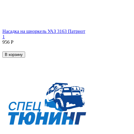
Насадка на шноркель УАЗ 3163 Патриот
1
‍956‍
Р
В корзину