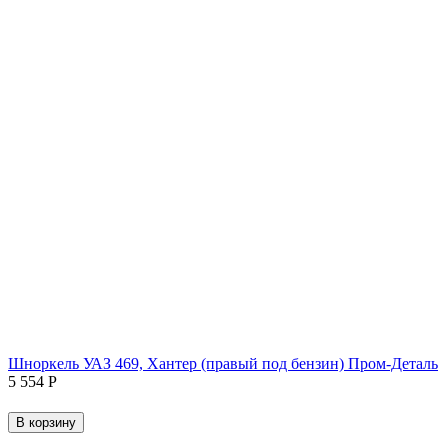
Шноркель УАЗ 469, Хантер (правый под бензин) Пром-Деталь
5 554
Р
В корзину