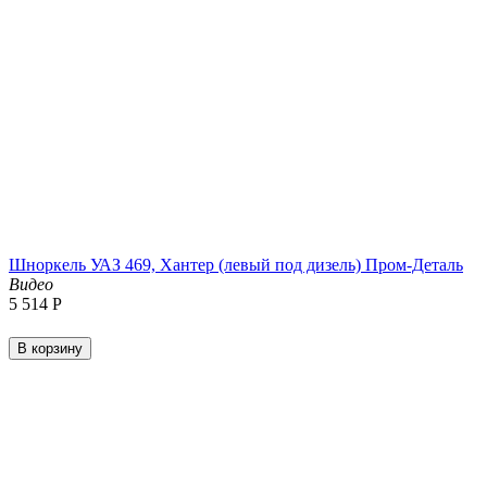
Шноркель УАЗ 469, Хантер (левый под дизель) Пром-Деталь
Видео
5 514
Р
В корзину