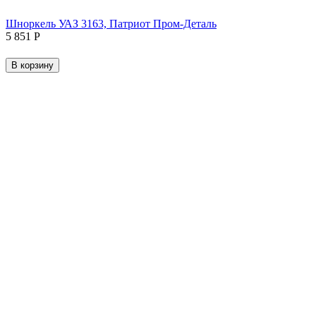
Шноркель УАЗ 3163, Патриот Пром-Деталь
5 851
Р
В корзину