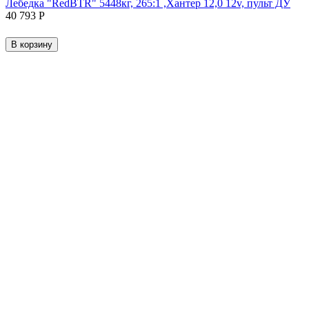
Лебедка "RedBTR" 5448кг, 265:1 ,Хантер 12,0 12v, пульт ДУ
40 793
Р
В корзину