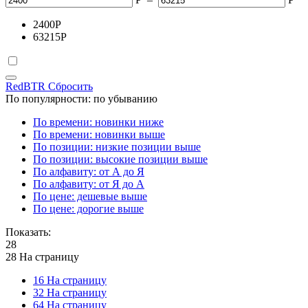
2400
Р
63215
Р
RedBTR
Сбросить
По популярности: по убыванию
По времени: новинки ниже
По времени: новинки выше
По позиции: низкие позиции выше
По позиции: высокие позиции выше
По алфавиту: от А до Я
По алфавиту: от Я до А
По цене: дешевые выше
По цене: дорогие выше
Показать:
28
28 На страницу
16 На страницу
32 На страницу
64 На страницу