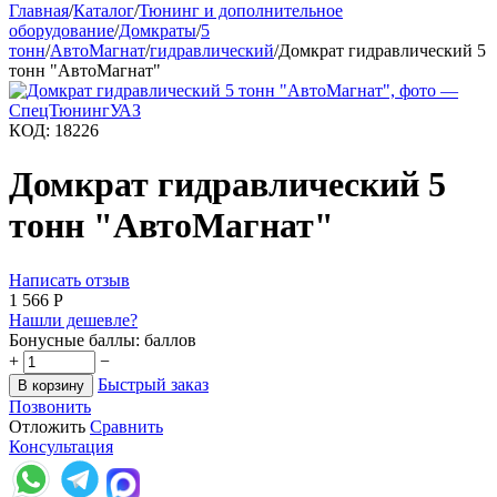
Главная
/
Каталог
/
Тюнинг и дополнительное
оборудование
/
Домкраты
/
5
тонн
/
АвтоМагнат
/
гидравлический
/
Домкрат гидравлический 5
тонн "АвтоМагнат"
КОД:
18226
Домкрат гидравлический 5
тонн "АвтоМагнат"
Написать отзыв
1 566
Р
Нашли дешевле?
Бонусные баллы:
баллов
+
−
Быстрый заказ
В корзину
Позвонить
Отложить
Сравнить
Консультация