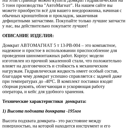
На этой ст
ранице можно купить Домкрат гидравлический на
5 тонн производства "АвтоМагнат". На нашем сайте вы
можете приобрести всё для вашего внедорожника, начиная с
обычных кронштейнов и прокладок, заканчивая
дефицитными запчастями. Покупайте только лучшие запчасти
у нас, вы действительно покупаете лучшее!
ОПИСАНИЕ ИЗДЕЛИЯ:
Домкрат АВТОМАГНАТ 5 т 13-PB-004 – это компактное,
надежное и простое в использовании приспособление для
проведения шиномонтажных работ. Корпус модели
изготовлен из прочной закаленной стали, что положительно
влияет на долговечность и стойкость к механическим
нагрузкам. Гидравлическая жидкость имеет особый состав,
благодаря чему домкрат успешно справляется с задачей даже
при температурах до -40ºС. В комплект поставки входят
сборная рукоять, облегчающая и ускоряющая работу
оператора, и кейс для удобного хранения.
Технические характеристики домкрата:
1) Высота подхвата домкрата -195мм
Высота подхвата домкрата– это расстояние между
поверхностью, на которой находится инструмент и его