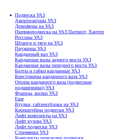
Подвеска УАЗ
Амортизаторы УАЗ
Демпферы на УАЗ
Пневмоподвеска на УАЗ Патриот, Хантер
Рессоры УАЗ
Штанги и тяги на УАЗ
Пружины УАЗ
Карданный вал УАЗ
Карданные валы заднего моста УАЗ
Карданные валы переднего моста УАЗ
Болты и гайки карданные УАЗ
Крестовины карданного вала УАЗ
Опоры карданного вала (подвесные
подшипники) УАЗ
Фланцы, вилки УАЗ
Еще
Втулки, сайлентблоки на УАЗ
Кронштейны подвески УАЗ
Лифт комплекты на УАЗ
Лифт кузова УАЗ
Лифт подвески УАЗ
Стремянки УАЗ
Комплекты переделки подвески