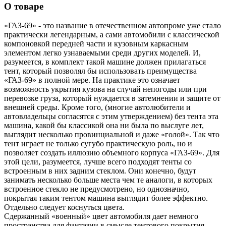
О товаре
«ГАЗ-69» - это название в отечественном автопроме уже стало
практически легендарным, а сами автомобили с классической
компоновкой передней части и кузовным каркасным
элементом легко узнаваемыми среди других моделей. И,
разумеется, в комплект такой машине должен прилагаться
тент, который позволял бы использовать преимущества
«ГАЗ-69» в полной мере. На практике это означает
возможность укрытия кузова на случай непогоды или при
перевозке груза, который нуждается в затемнении и защите от
внешней среды. Кроме того, (многие автолюбители и
автовладельцы согласятся с этим утверждением) без тента эта
машина, какой бы классикой она ни была по выслуге лет,
выглядит несколько провинциальной и даже «голой». Так что
тент играет не только сугубо практическую роль, но и
позволяет создать иллюзию объемного корпуса «ГАЗ-69». Для
этой цели, разумеется, лучше всего подходят тенты со
встроенным в них задним стеклом. Они конечно, будут
занимать несколько больше места чем те аналоги, в которых
встроенное стекло не предусмотрено, но однозначно,
покрытая таким тентом машина выглядит более эффектно.
Отдельно следует коснуться цвета.
Сдержанный «военный» цвет автомобиля дает немного
пространства для фантазии в смысле тентового покрытия