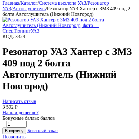
Главная
/
Каталог
/
Система выхлопа УАЗ
/
Резонатор
УАЗ
/
Автоглушитель
/
Резонатор УАЗ Хантер с ЗМЗ 409 под 2
болта Автоглушитель (Нижний Новгород)
КОД:
3329
Резонатор УАЗ Хантер с ЗМЗ
409 под 2 болта
Автоглушитель (Нижний
Новгород)
Написать отзыв
3 592
Р
Нашли дешевле?
Бонусные баллы:
баллов
+
−
Быстрый заказ
В корзину
Позвонить