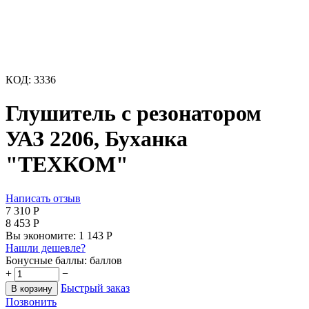
КОД:
3336
Глушитель с резонатором
УАЗ 2206, Буханка
"ТЕХКОМ"
Написать отзыв
7 310
Р
8 453
Р
Вы экономите:
1 143
Р
Нашли дешевле?
Бонусные баллы:
баллов
+
−
Быстрый заказ
В корзину
Позвонить