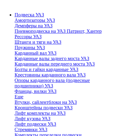
Подвеска УАЗ
Амортизаторы УАЗ
Демпферы на УАЗ
Пневмоподвеска на УАЗ Патриот, Хантер
Рессоры УАЗ
Штанги и тяги на УАЗ
Пружины УАЗ
Карданный вал УАЗ
Карданные валы заднего моста УАЗ
Карданные валы переднего моста УАЗ
Болты и гайки карданные УАЗ
Крестовины карданного вала УАЗ
Опоры карданного вала (подвесные
подшипники) УАЗ
Фланцы, вилки УАЗ
Еще
Втулки, сайлентблоки на УАЗ
Кронштейны подвески УАЗ
Лифт комплекты на УАЗ
Лифт кузова УАЗ
Лифт подвески УАЗ
Стремянки УАЗ
Комплекты переделки подвески