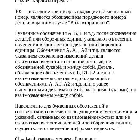
случае “Коробки передач”
105 – последние три цифры, входящие в 7-мизначный
номер, являются обозначением порядкового номера
детали, в данном случае “Вала вторичного”.
Буквенные обозначения А, Б, В и т.д. после обозначения
деталей или сборочных единиц указывают о внесении
изменений в конструкцию детали или сборочной
единицы. Обозначения А, А1, А2 и т.д. являются
указанием сохранения изменений детали
взаимозаменяемости с основной деталью, не
обозначенной буквой, и между собой. Детали,
обладающие обозначениями Б, Б1, Б2 и т.д. не
взаимозаменяемы с деталями, обладающими
обозначениями А, А1, А2 и т.д. или с ранее
выпущенными деталями (не обладающими буквами), но
взаимозаменяемы между собой.
Параллельно для буквенных обозначений в
соответствии со всеми последующими изменениями для
указаний, связанных со взаимозаменяемостью или не
взаимозаменяемостью деталей или сборочных единиц,
осуществляется введение цифровых индексов:
01 – 1-ый взаимозаменяемый вариант