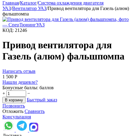
Главная
/
Каталог
/
Система охлаждения двигателя
УАЗ
/
Вентилятор УАЗ
/
Привод вентилятора для Газель (алюм)
фальшпомпа
КОД:
21246
Привод вентилятора для
Газель (алюм) фальшпомпа
Написать отзыв
1 500
Р
Нашли дешевле?
Бонусные баллы:
баллов
+
−
Быстрый заказ
В корзину
Позвонить
Отложить
Сравнить
Консультация
Доставка